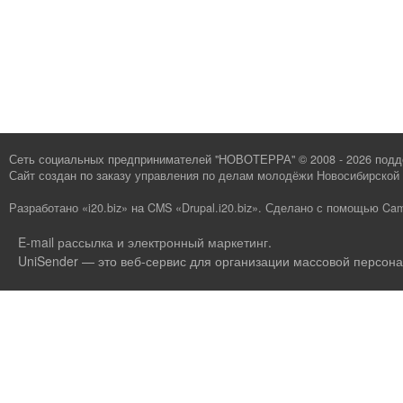
Сеть социальных предпринимателей "НОВОТЕРРА" © 2008 - 2026 под
Сайт создан по заказу
управления по делам молодёжи Новосибирской 
Разработано «i20.biz»
на
CMS «Drupal.i20.biz»
.
Сделано с помощью Cam
E-mail рассылка и электронный маркетинг
.
UniSender — это веб-сервис для организации массовой персона