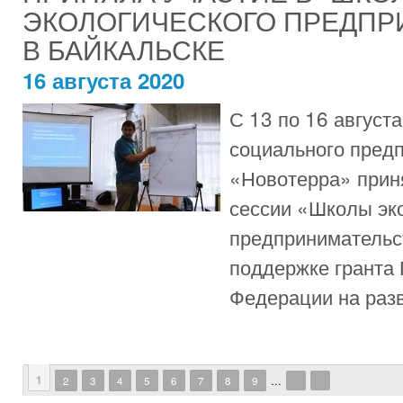
ЭКОЛОГИЧЕСКОГО ПРЕДПР
В БАЙКАЛЬСКЕ
16 августа 2020
С 13 по 16 август
социального пред
«Новотерра» приня
сессии «Школы эк
предпринимательс
поддержке гранта
Федерации на разв
Страницы
1
2
3
4
5
6
7
8
9
…