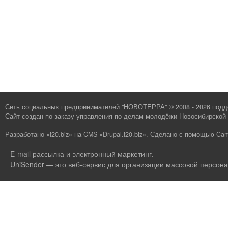
Сеть социальных предпринимателей "НОВОТЕРРА" © 2008 - 2026 под
Сайт создан по заказу
управления по делам молодёжи Новосибирской 
Разработано «i20.biz»
на
CMS «Drupal.i20.biz»
.
Сделано с помощью Cam
E-mail рассылка и электронный маркетинг
.
UniSender — это веб-сервис для организации массовой персона