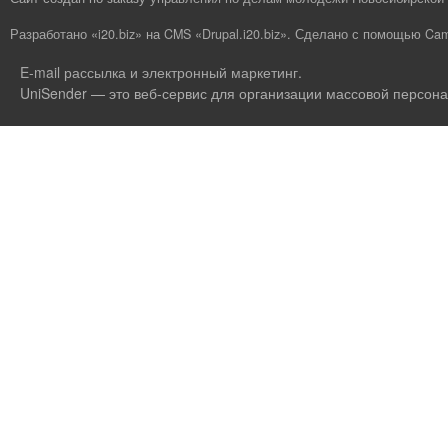
Разработано «i20.biz»
на
CMS «Drupal.i20.biz»
.
Сделано с помощью Cam
E-mail рассылка и электронный маркетинг
.
UniSender — это веб-сервис для организации массовой персона