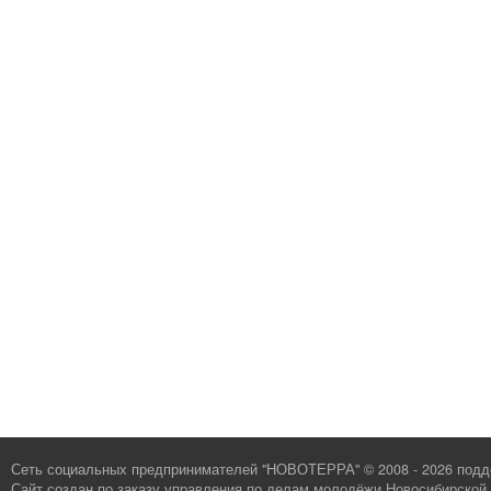
Сеть социальных предпринимателей "НОВОТЕРРА" © 2008 - 2026 под
Сайт создан по заказу
управления по делам молодёжи Новосибирской 