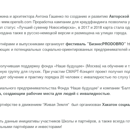
ина и архитектора Антона Гашенко по созданию и развитию
Авторской
и
www.opensib.com
Проработка кампании для краудфандинга позволила у
чил статус «Лучший сувенир Новосибирска», в 2017 и 2018 карта стала о
издана также в русско-немецкой версии и размещена на улицах города.
ртнёрами и выпускниками организует
фестиваль
”
Бизнес
PRODOBRO”
h
ующих и потенциальных социально-ориентированных предпринимателей из
 получившая поддержку фонда «Наше будущее» (Москва) на обучение и 
ную группу для глухих. При участии СМАРТ-Концепт проект получил п
одят обучение и практику порядка 20 человек с инвалидностью по слуху
циального предпринимательства Фонда “Наше будущее” и компании “Бал
а,
создающим рабочие места для людей с инвалидностью
.
артнёрстве в движением “Живая Земля” был организован
Хакатон соци
ь данные инициативы участников Школы и партнёров, а также всегда г
альными партнёрами и инвесторами!