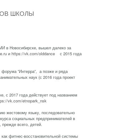
КОВ ШКОЛЫ
СМИ в Новосибирске, вышел далеко за
e.ru
и
https://vk.com/olddance
с 2015 года
м форума ”Интерра”, а позже и ряда
анимательных наук (с 2016 года проект
ке, с 2017 года действует под названием
tps://vk.com/etnopark_nsk
нию жестовому языку, последовательно
нкурса социальных предпринимателей в
 прежде всего, детей.
кс как фитнес-восстановительной системы