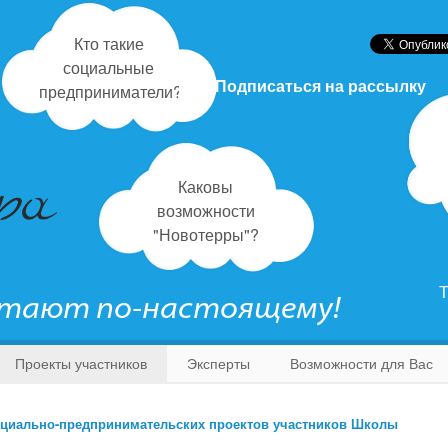
Кто такие
социальные
Подписаться на рассылку
предприниматели?
Каковы
возможности
"Новотерры"?
Т
отают по-настоящему!
Проекты участников
Эксперты
Возможности для Вас
циально-предпринимательских проектов участников Школы