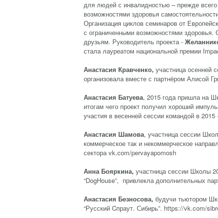
для людей с инвалидностью – прежде всего
возможностями здоровья самостоятельности
Организация циклов семинаров от Европейс
с ограниченными возможностями здоровья. 
друзьям. Руководитель проекта -
Желанник
стала лауреатом национальной премии Impac
Анастасия Кравченко,
участница осенней с
организовала вместе с партнёром Алисой Гр
Анастасия Батуева
, 2015 года пришла на Ш
итогам чего проект получил хороший импуль
участия в весенней сессии командой в 2015
Анастасия Шамова
, участница сессии Шко
коммерческое так и некоммерческое направ
сектора
vk.com/pervayapomosh
Анна Бояркина
,
участница сессии Школы 20
“DogHouse”, привлекла дополнительных пар
Анастасия Безносова
,
будучи тьютором Шко
“Русский Cпраут. Сибирь”.
https://vk.com/sib