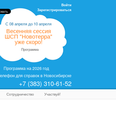
Войти
Зарегистрироваться
С
08 апреля
до
10 апреля
Весенняя сессия
ШСП "Новотерра"
уже скоро!
Программа
Программа на 2026 год
елефон для справок в Новосибирске
+7 (383) 310-61-52
Сотрудничество
Участвуй!