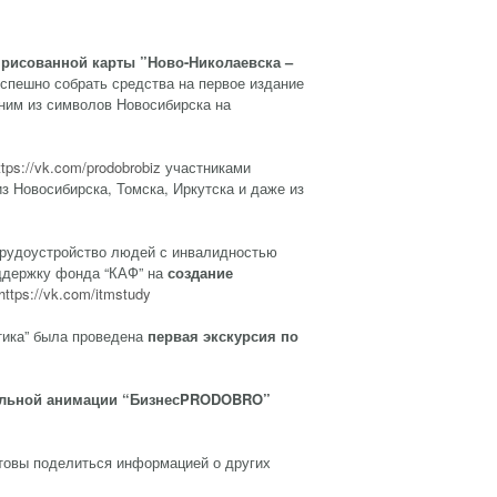
 рисованной карты
”
Ново-Николаевска –
спешно собрать средства на первое издание
дним из символов Новосибирска на
ttps://vk.com/prodobrobiz
участниками
 Новосибирска, Томска, Иркутска и даже из
трудоустройство людей с инвалидностью
оддержку фонда “КАФ” на
создание
https://vk.com/itmstudy
тика” была проведена
первая экскурсия по
альной анимации
“
Бизнес
PRODOBRO”
отовы поделиться информацией о других