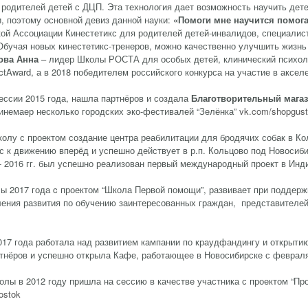
 родителей детей с ДЦП. Эта технология дает возможность научить дет
, поэтому основной девиз данной науки:
«Помоги мне научится помога
кой Ассоциации Кинестетикс для родителей детей-инвалидов, специал
Обучая новых кинестетикс-тренеров, можно качественно улучшить жизнь
ова Анна
– лидер Школы РОСТА для особых детей, клинический психол
tAward, а в 2018 победителем российского конкурса на участие в акселе
ессии 2015 года, нашла партнёров и создала
Благотворительный мага
инемаер несколько городских эко-фестивалей “Зелёнка”
vk.com/shopgus
колу с проектом создание центра реабилитации для бродячих собак в Ко
с к движению вперёд и успешно действует в р.п. Кольцово под Новоси
 - 2016 гг. был успешно реализован первый международный проект в Инд
лы 2017 года c проектом “Школа Первой помощи”, развивает при поддерж
ления развития по обучению заинтересованных граждан, представителе
17 года работала над развитием кампании по краудфандингу и открытию
тнёров и успешно открыла Кафе, работающее в Новосибирске с феврал
лы в 2012 году пришла на сессию в качестве участника с проектом “Пр
rostok