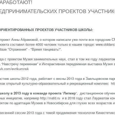
ЗАРАБОТАЮТ!
ЕДПРИНИМАТЕЛЬСКИХ ПРОЕКТОВ УЧАСТНИ
РИЕНТИРОВАННЫХ ПРОЕКТОВ УЧАСТНИКОВ ШКОЛЫ:
 проект Анны Абрамовой, о котором написали уже почти все городские 
роекта составил более 4000 человек только в нашем городе:
www.olddanc
базе "Отражения" - "Время танцевать!".
ода с проектом Музея занимательных наук, стал в том же году лауреато
 “Навстречу переменам” и Интерактивная передвижная выставка Музея з
//vk.com/evrikumnsk
астник школы 2012 года, работает с весны 2013 года в Заельцовском пар
я как открытый культурно-образовательный и рекреационный комплекс
ht
колу в 2013 году в команде проекта
“
Лигмир
“, дистанционное обуче
ных инициатив, например
http://mafd.ru
и в 2018 году стал Лауреатом ко
ктом по адаптации Музеев в Новосибирске для глухих всех возрастов и,
 весенней сессии 2013 года с темой продвижения технологии Кинестети