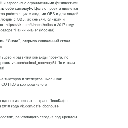
ей и взрослых с ограниченными физическими
ть себе самому!».
Целью проекта является
истов работающих с людьми ОВЗ и для людей
 людям с ОВЗ, их семьям, близким и
ог.
https://vk.com/kinaesthetics
в 2017 году
раторе "Начни иначе" (Москва)
зин
“Gusto”,
открыла социальный склад,
to
льцово и развития команды проекта, по
бирском
vk.com/animal_recovery54
По итогам
ии!
ке тьюторов и экспертов школы как
й СО НКО и корпоративного
 одного из первых в стране ПесоКафе
я 2018 года
vk.com/cafe_doghouse
оростки“, работающего сегодня под брендом