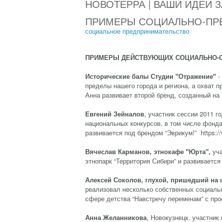
НОВОТЕРРА | ВАШИ ИДЕИ 
ПРИМЕРЫ СОЦИАЛЬНО-ПР
социальное предпринимательство
ПРИМЕРЫ ДЕЙСТВУЮЩИХ СОЦИАЛЬНО-О
Исторические балы Студии "Отражение"
-
пределы нашего города и региона, а охват п
Анна развивает второй бренд, созданный на 
Евгений Зейналов
, участник сессии 2011 г
национальных конкурсов, в том числе фонда
развивается под брендом “Эврикум!”
https:
Вячеслав Карманов
,
этнокафе "Юрта"
,
уч
этнопарк “Территория Сибири” и развиваетс
Алексей Соколов
,
глухой
,
пришедший на ш
реализовал несколько собственных социаль
сфере детства “Навстречу переменам” с прое
Анна Желанникова
, Новокузнецк, участник