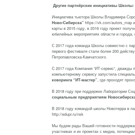
Другие партнёрские инициативы Школы:
Инициатива тьютора Школы Владимира Сорок
Ново-Сибирска
”
https://vk.com/autors_map
карты в 2015 году, в 2016 году проект полу
юбилейных мероприятиях области и города, 
С 2017 года команда Школы совместно с па
первого фестиваля стали более 200 действ
Петропавловска-Камчатского.
C 2017 года Компания “ИТ-сервис“, дважды
компьютерному сервису запустила специаль
коворинга “
ИТ-мастер
”
, где проходят прох
В 2018 году при поддержке Лаборатории Со
социальным предприятиям Новосибирск
В 2018 году командой школы Новотерра в п
http://edupr.ru/nsk
Мы будем рады Вашей готовности поддержат
участниках и их проектах с медиа, потенци