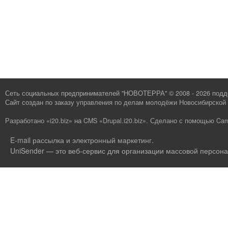
Сеть социальных предпринимателей "НОВОТЕРРА" © 2008 - 2026 под
Сайт создан по заказу
управления по делам молодёжи Новосибирской 
Разработано «i20.biz»
на
CMS «Drupal.i20.biz»
.
Сделано с помощью Cam
E-mail рассылка и электронный маркетинг
.
UniSender — это веб-сервис для организации массовой персона