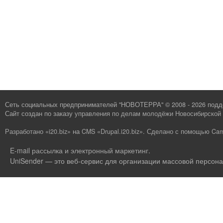
Сеть социальных предпринимателей "НОВОТЕРРА" © 2008 - 2026 под
Сайт создан по заказу
управления по делам молодёжи Новосибирской 
Разработано «i20.biz»
на
CMS «Drupal.i20.biz»
.
Сделано с помощью Cam
E-mail рассылка и электронный маркетинг
.
UniSender — это веб-сервис для организации массовой персона