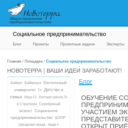
Социальное предпринимательство
Блог
Проекты
Проектные задачи
Эксперты
Главная
/ Площадка /
Социальное предпринимательство
НОВОТЕРРА | ВАШИ ИДЕИ ЗАРАБОТАЮТ!
Блог
Бесполезный
Байкал
Байкальск
Детство и
университет
Го
ОБУЧЕНИЕ С
семья
Игра Го
Русская школа Го
ПРЕДПРИНИМА
Серебряный
и Стратегии
УЧАСТИЕМ ЭК
Социальное
возраст
ПРЕДСТАВИТЕ
предпринимательство
ШЭПР
ОТКРЫТ ПРИЁ
городская среда
люди с