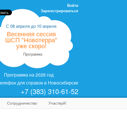
Войти
Зарегистрироваться
С
08 апреля
до
10 апреля
Весенняя сессия
ШСП "Новотерра"
уже скоро!
Программа
Программа на 2026 год
елефон для справок в Новосибирске
+7 (383) 310-61-52
Сотрудничество
Участвуй!