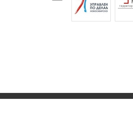
Сеть социальных предпринимателей "НОВОТЕР
Сайт создан по заказу
управления по делам мо
Разработано «i20.biz»
на
CMS «Drupal.i20.biz»
.
E-mail рассылка и электронный маркетинг
.