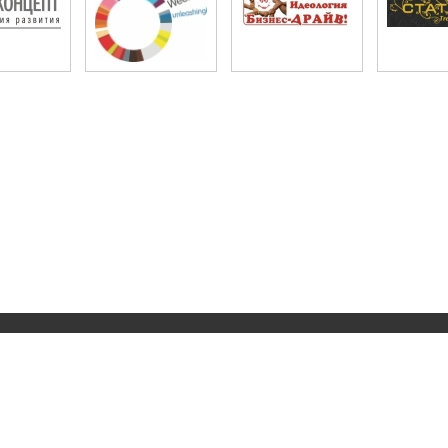
РА" © 2008 - 2026 поддерживается
НП "СМАРТ-Концепт”
novoterra@mail.
лодёжи Новосибирской области.
Сделано с помощью CampuZ.