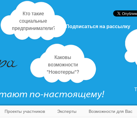
Кто такие
социальные
Подписаться на рассылку
предприниматели?
Каковы
возможности
"Новотерры"?
Т
отают по-настоящему!
Проекты участников
Эксперты
Возможности для Вас