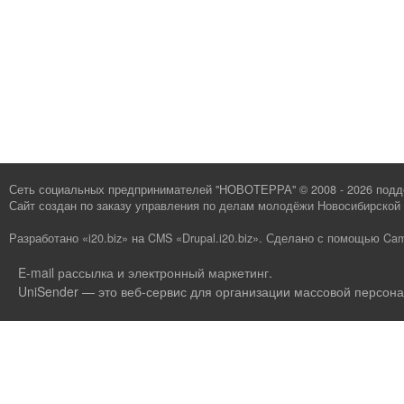
Сеть социальных предпринимателей "НОВОТЕРРА" © 2008 - 2026 под
Сайт создан по заказу
управления по делам молодёжи Новосибирской 
Разработано «i20.biz»
на
CMS «Drupal.i20.biz»
.
Сделано с помощью Cam
E-mail рассылка и электронный маркетинг
.
UniSender — это веб-сервис для организации массовой персона