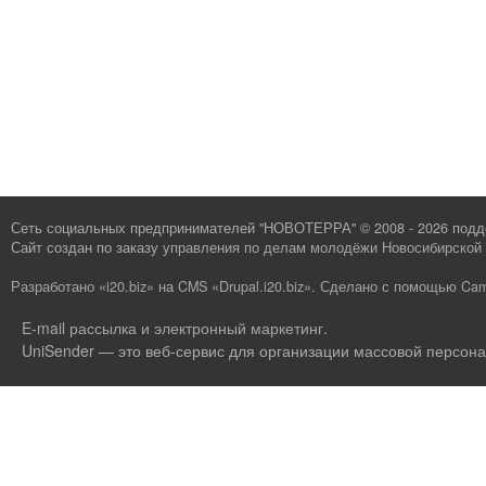
Сеть социальных предпринимателей "НОВОТЕРРА" © 2008 - 2026 под
Сайт создан по заказу
управления по делам молодёжи Новосибирской 
Разработано «i20.biz»
на
CMS «Drupal.i20.biz»
.
Сделано с помощью Cam
E-mail рассылка и электронный маркетинг
.
UniSender — это веб-сервис для организации массовой персона