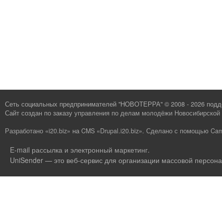
Сеть социальных предпринимателей "НОВОТЕРРА" © 2008 - 2026 под
Сайт создан по заказу
управления по делам молодёжи Новосибирской 
Разработано «i20.biz»
на
CMS «Drupal.i20.biz»
.
Сделано с помощью Cam
E-mail рассылка и электронный маркетинг
.
UniSender — это веб-сервис для организации массовой персона