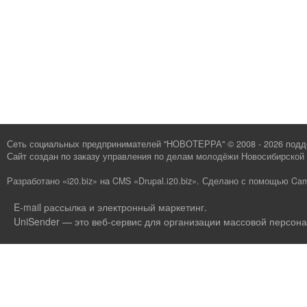
Сеть социальных предпринимателей "НОВОТЕРРА" © 2008 - 2026 под
Сайт создан по заказу
управления по делам молодёжи Новосибирской 
Разработано «i20.biz»
на
CMS «Drupal.i20.biz»
.
Сделано с помощью Cam
E-mail рассылка и электронный маркетинг
.
UniSender — это веб-сервис для организации массовой персона