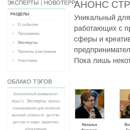
АНОНС СТ
ЭКСПЕРТЫ | НОВОТЕРРА
РАЗДЕЛЫ
Уникальный для
О событии
работающих с п
Программа
сферы и креати
Эксперты
предпринимател
Проекты участников
Пока лишь неко
Участники
ОБЛАКО ТЭГОВ
Бесполезный университет
Эксперты
Игра Го
бизнес-
планирование для проектов
детство
высокой сложности
детство и семья
маркетинг
Наталья
Вл
образование
Киричук
С