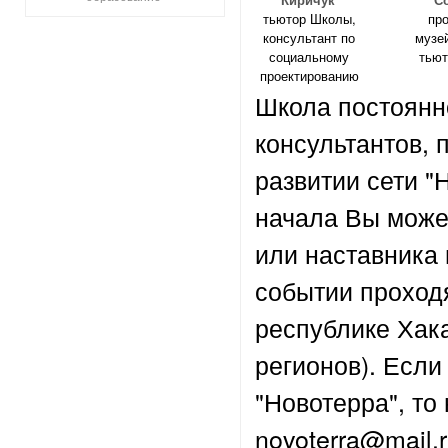
тьютор Школы,
пр
консультант по
музе
социальному
тью
проектированию
Школа постоянно
консультантов, 
развитии сети "
начала Вы может
или наставника
событии проход
республике Хака
регионов). Если
"Новотерра", то
novoterra@mail.