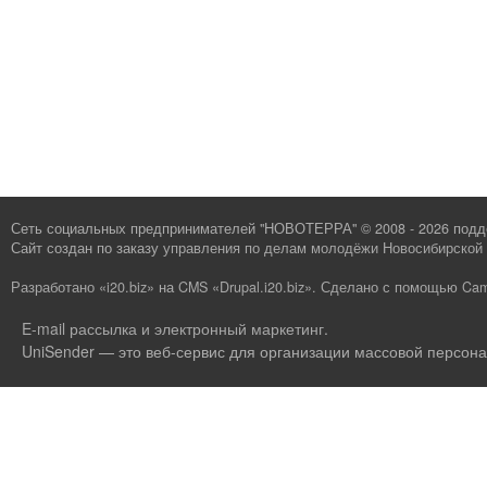
Сеть социальных предпринимателей "НОВОТЕРРА" © 2008 - 2026 под
Сайт создан по заказу
управления по делам молодёжи Новосибирской 
Разработано «i20.biz»
на
CMS «Drupal.i20.biz»
.
Сделано с помощью Cam
E-mail рассылка и электронный маркетинг
.
UniSender — это веб-сервис для организации массовой персона